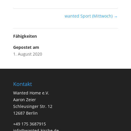
wanted Sport (Mittwoch)
→
Fähigkeiten
Gepostet am
1. August 2020
Kontakt
Wanted Home e.V.
Aaron Zeier
Schleusinger Str. 12
12687 Berlin
+49 175 3687915
info@wanted-kirche.de